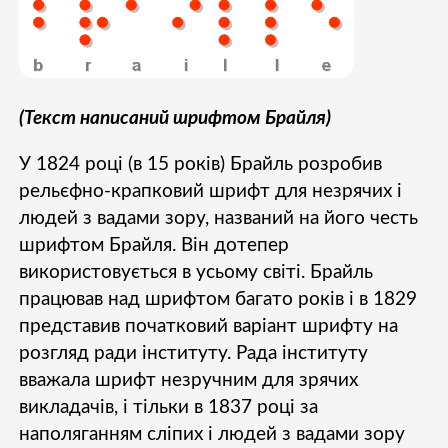
Підпишіться на наш
Instagram і слідкуйте за
(Текст написаний шрифтом Брайля)
новинами проєкту
У 1824 році (в 15 років) Брайль розробив
рельєфно-крапковий шрифт для незрячих і
людей з вадами зору, названий на його честь
Підписатись
шрифтом Брайля. Він дотепер
використовується в усьому світі. Брайль
працював над шрифтом багато років і в 1829
представив початковий варіант шрифту на
розгляд ради інституту. Рада інституту
вважала шрифт незручним для зрячих
викладачів, і тільки в 1837 році за
наполяганням сліпих і людей з вадами зору