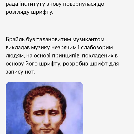
рада інституту знову повернулася до
розгляду шрифту.
Брайль був талановитим музикантом,
викладав музику незрячим і слабозорим
людям, на основі принципів, покладених в
основу його шрифту, розробив шрифт для
запису нот.