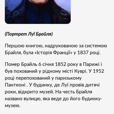
(Портрет Луї Брайля)
Першою книгою, надрукованою за системою
Брайля, була «Історія Франції» у 1837 році.
Помер Брайль 6 січня 1852 року в Парижі і
був похований у рідному місті Куврі. У 1952
році перепохований у паризькому
Пантеоні . У будинку, де Луї провів дитячі
роки, відкрито музей. На честь Брайля
названо вулицю, яка веде до його будинку-
музею.