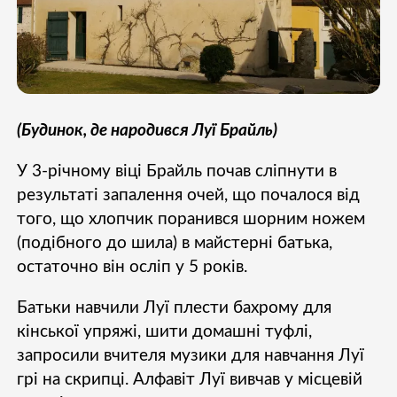
(Будинок, де народився Луї Брайль)
У 3-річному віці Брайль почав сліпнути в
результаті запалення очей, що почалося від
того, що хлопчик поранився шорним ножем
(подібного до шила) в майстерні батька,
остаточно він осліп у 5 років.
Батьки навчили Луї плести бахрому для
кінської упряжі, шити домашні туфлі,
запросили вчителя музики для навчання Луї
грі на скрипці. Алфавіт Луї вивчав у місцевій