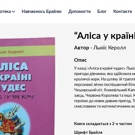
отека
Навчаємось Брайлю
Допомогти
Блог
Контакти
“Аліса у країні чудес”
“Аліса у країн
Автор -
Льюїс Керолл
Опис
У казці «Аліса в країні чудес» Ль
пригоди дівчинки, яка здійснила 
кролячої нори. На шляху їй трапл
персонажі: вічно поспішаючий біл
Чеширський кіт, божевільний Ка
заєць, Червона Королева та інші. 
героїню до нових дивних пригод. 
смисловими та математичними ж
Книга складається з 2-х частин
Шрифт Брайля