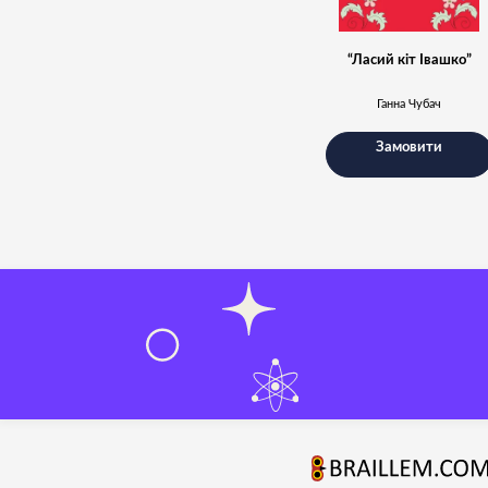
“Ласий кіт Івашко”
Ганна Чубач
Замовити