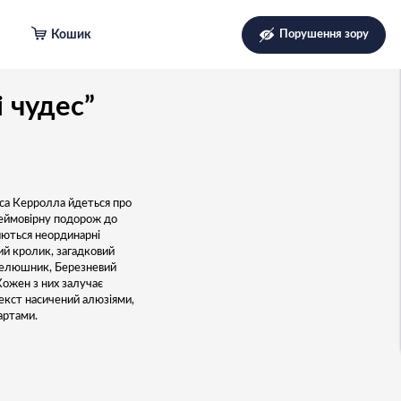
Кошик
Порушення зору
і чудес”
юїса Керролла йдеться про
неймовірну подорож до
яються неординарні
ий кролик, загадковий
пелюшник, Березневий
Кожен з них залучає
Текст насичений алюзіями,
артами.