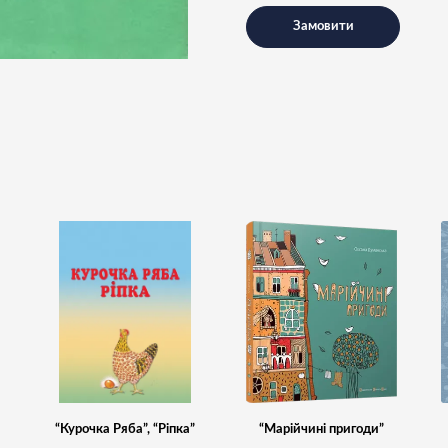
Замовити
“Курочка Ряба”, “Ріпка”
“Марійчині пригоди”