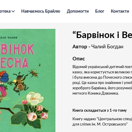
отека
Навчаємось Брайлю
Допомогти
Блог
Контакти
“Барвінок і Весна”
“Барвінок і В
Автор -
Чалий Богдан
Опис
Відомий український дитячий пое
казку, яка користується великою 
і була внесена до Почесного списк
році. Це казка про знайомих і ул
хороброго Барвінка, його розумно
меткого Коника Дзвоника.
Книга складається з 1-го тому
Книгу надано “Центральною спец
для сліпих ім. М. Островського”