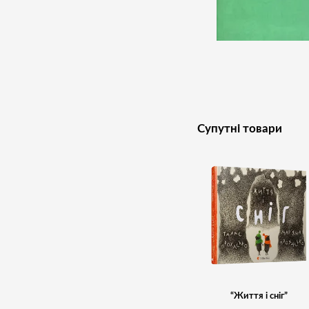
Супутні товари
“Життя і сніг”