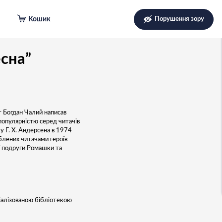
Кошик
Порушення зору
есна”
т Богдан Чалий написав
популярністю серед читачів
у Г. Х. Андерсена в 1974
юблених читачами героїв –
ї подруги Ромашки та
іалізованою бібліотекою