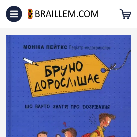
Головна
Для малечі
“Бруно
дорослішає”