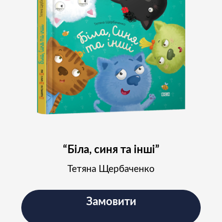
Підпишіться на наш
Instagram і слідкуйте за
новинами проєкту
“Біла, синя та інші”
Підписатись
Тетяна Щербаченко
Замовити