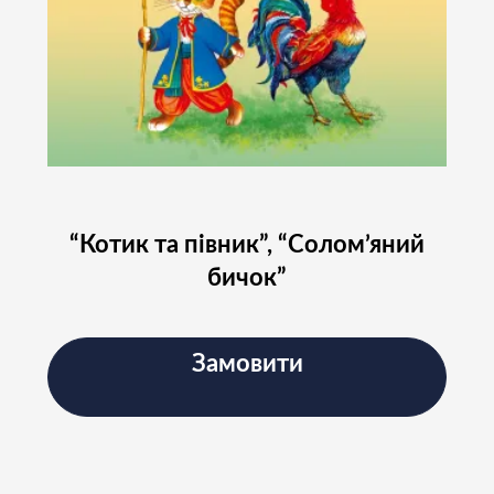
новинами проєкту
Підписатись
“Котик та півник”, “Солом’яний
бичок”
Замовити