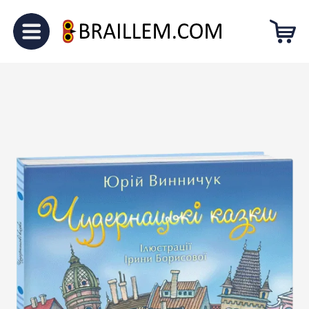
Головна
Для малечі
“Чудернацькі казки”