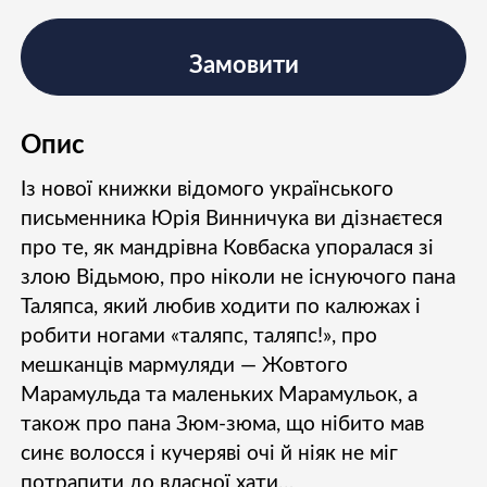
Замовити
Опис
Із нової книжки відомого українського
письменника Юрія Винничука ви дізнаєтеся
про те, як мандрівна Ковбаска упоралася зі
злою Відьмою, про ніколи не існуючого пана
Таляпса, який любив ходити по калюжах і
робити ногами «таляпс, таляпс!», про
мешканців мармуляди — Жовтого
Марамульда та маленьких Марамульок, а
також про пана Зюм-зюма, що нібито мав
синє волосся і кучеряві очі й ніяк не міг
потрапити до власної хати…