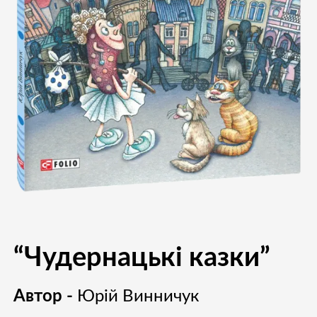
“Чудернацькі казки”
Автор -
Юрій Винничук