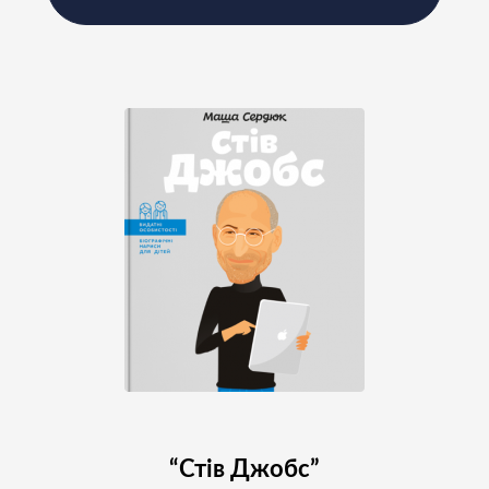
Підпишіться на наш
Instagram і слідкуйте за
новинами проєкту
“Стів Джобс”