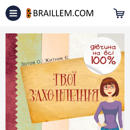
Головна
Для підлітків
Дівчина
на всі 100%. Твої захоплення