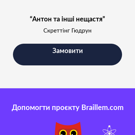
“Антон та інші нещастя”
Скреттінг Гюдрун
Замовити
Допомогти проєкту Braillem.com