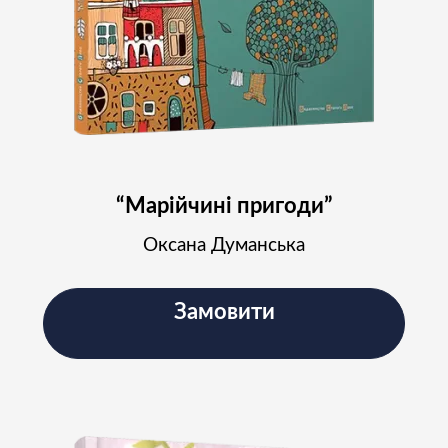
Підпишіться на наш
Instagram і слідкуйте за
новинами проєкту
Підписатись
“Марійчині пригоди”
Оксана Думанська
Замовити