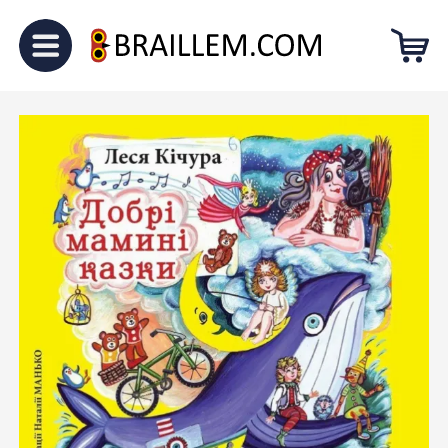
Головна
Для малечі
“Добрі
мамині казки”