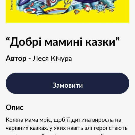
“Добрі мамині казки”
Автор -
Леся Кічура
Замовити
Опис
Кожна мама мріє, щоб її дитина виросла на
чарівних казках. у яких навіть злі герої стають