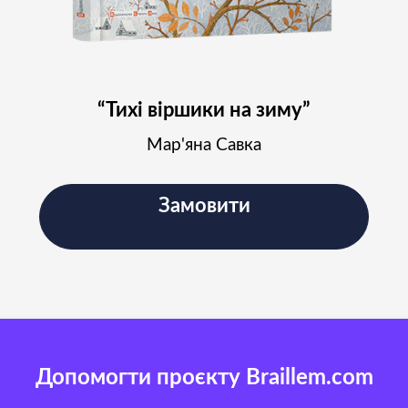
“Тихі віршики на зиму”
Мар'яна Савка
Замовити
Допомогти проєкту Braillem.com