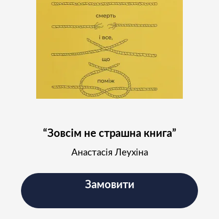
Підпишіться на наш
Instagram і слідкуйте за
новинами проєкту
Підписатись
“Зовсім не страшна книга”
Анастасія Леухіна
Замовити