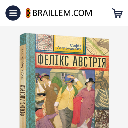
Головна
Для дорослих
“Фелікс
Австрія”