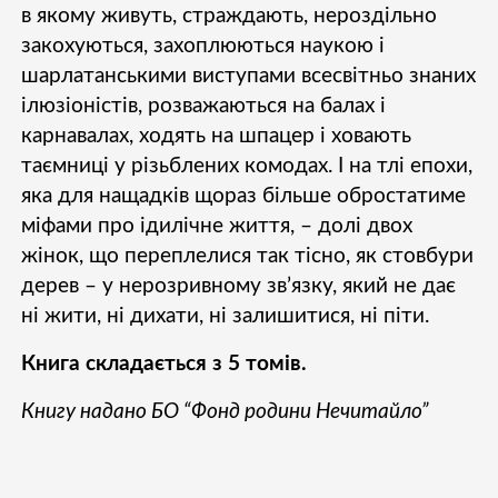
в якому живуть, страждають, нероздільно
закохуються, захоплюються наукою і
шарлатанськими виступами всесвітньо знаних
ілюзіоністів, розважаються на балах і
карнавалах, ходять на шпацер і ховають
таємниці у різьблених комодах. І на тлі епохи,
яка для нащадків щораз більше обростатиме
міфами про ідилічне життя, – долі двох
жінок, що переплелися так тісно, як стовбури
дерев – у нерозривному зв’язку, який не дає
ні жити, ні дихати, ні залишитися, ні піти.
Книга складається з 5 томів.
Книгу надано БО “Фонд родини Нечитайло”