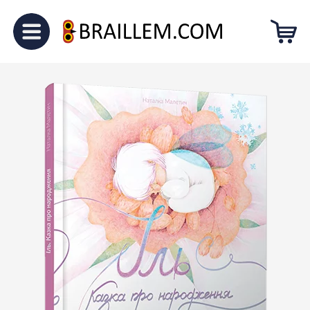
Головна
Для малечі
“Іль. Казка
про народження”