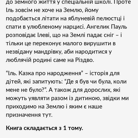
до земного життя у спеціальній школі. Проте
Іль зовсім не хоче на Землю, йому
подобається літати на яблуневій пелюстці і
спати в улюбленому нарцисі. Ангелик Пауль
розповідає Ілеві, що на Землі падає сніг – і
тільки це переконує малого вирушити в
незвідану мандрівку, аби народитися у
люблячій родині саме на Різдво.
“Іль. Казка про народження” – історія для
дітей, які запитують: “Де я був чи була, коли
мене не було?”. А також для дорослих, які
можуть уявляти разом із дитиною, звідки ми
приходимо на Землю і яким є наше
призначення тут.
Книга складається з 1 тому.