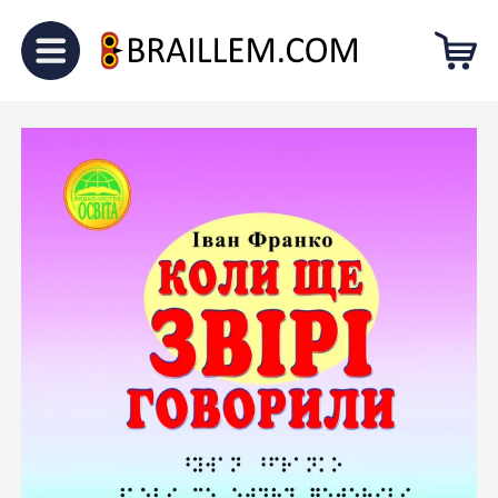
Головна
Для малечі
“Коли ще
звірі говорили”