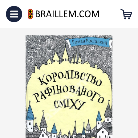
Головна
Для підлітків
Королівство рафінованого сміху