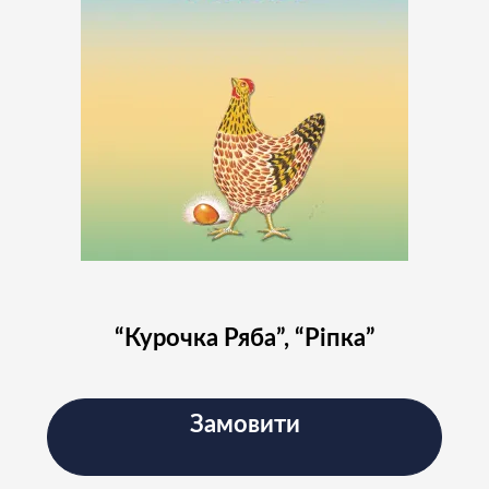
“Курочка Ряба”, “Ріпка”
Замовити