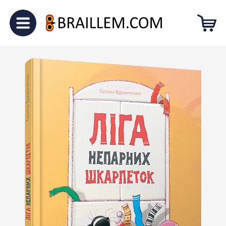
Головна
Для малечі
“Ліга
непарних шкарпеток”