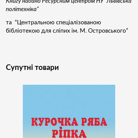
Книгу надано Ресурсним центром НУ “Львівська
політехніка”
та “Центральною спеціалізованою
бібліотекою для сліпих ім. М. Островського”
Супутні товари