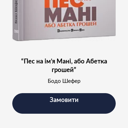
Підпишіться на наш
Instagram і слідкуйте за
новинами проєкту
Підписатись
“Пес на ім’я Мані, або Абетка
грошей”
Бодо Шефер
Замовити