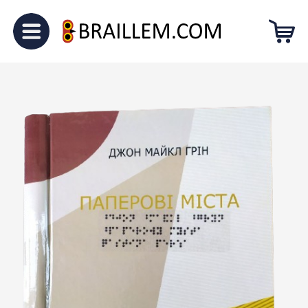
Головна
Для підлітків
“Паперові
міста”