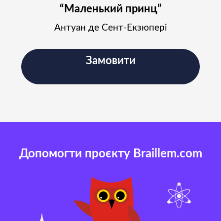
“Маленький принц”
Антуан де Сент-Екзюпері
Замовити
Допомогти проєкту Braillem.com