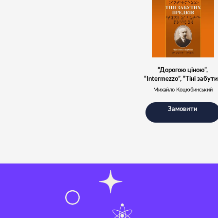
“Дорогою ціною”,
“Intermezzo”, “Тіні забут
предків”
Михайло Коцюбинський
Замовити