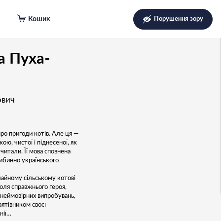
Кошик
Порушення зору
а Пуха-
ович
ро пригоди котів. Але ця —
кою, чистої і піднесеної, як
 читали. Її мова сповнена
либинно українського
чайному сільському котові
оля справжнього героя,
неймовірних випробувань,
рятівником своєї
нії…