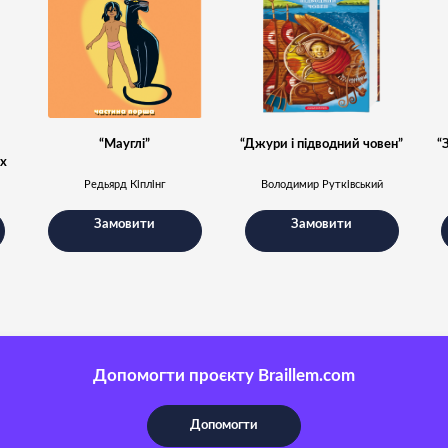
“Мауглі”
“Джури і підводний човен”
“
их
Редьярд Кіплінг
Володимир Рутківський
Замовити
Замовити
Допомогти проєкту Braillem.com
Допомогти