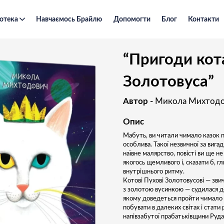
отека
Навчаємось Брайлю
Допомогти
Блог
Контакти
“Пригоди кота Пуха-Золотовуса”
“Пригоди кот
Золотовуса”
Автор -
Микола Михтод
Опис
Мабуть, ви читали чимало казок п
особлива. Такої незвичної за вигад
наївне малярство, повісті ви ще не
якогось щемливого і, сказати б, г
внутрішнього ритму.
Котові Пухові Золотовусові — зви
з золотою вусинкою — судилася д
якому доведеться пройти чимало 
побувати в далеких світах і стати 
напівзабутої прабатьківщини Руда