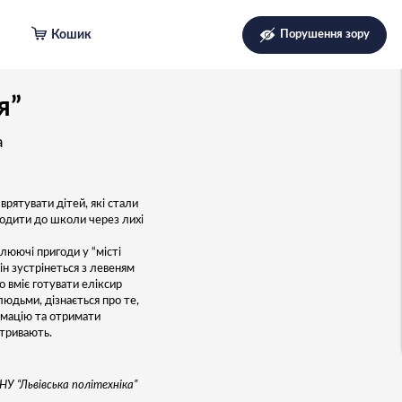
Кошик
Порушення зору
я”
а
врятувати дітей, які стали
ходити до школи через лихі
люючі пригоди у “місті
 Він зустрінеться з левеням
 вміє готувати еліксир
людьми, дізнається про те,
рмацію та отримати
тривають.
У “Львівська політехніка”