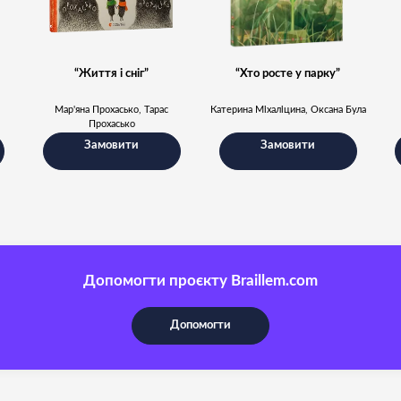
“Життя і сніг”
“Хто росте у парку”
Мар'яна Прохасько, Тарас
Катерина Міхаліцина, Оксана Була
Прохасько
Замовити
Замовити
Допомогти проєкту Braillem.com
Допомогти