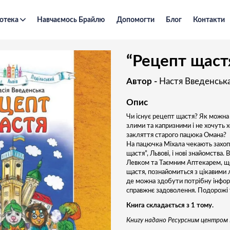
отека
Навчаємось Брайлю
Допомогти
Блог
Контакти
“Рецепт щастя”
“Рецепт щаст
Автор -
Настя Введенськ
Опис
Чи існує рецепт щастя? Як можна 
злими та капризними і не хочуть 
закляття старого пацюка Омана?
На пацючка Міхала чекають захоп
щастя”, Львові, і нові знайомства.
Левком та Таємним Аптекарем, що
щастя, познайомиться з цікавими 
де можна здобути потрібну інфо
справжнє задоволення. Подорожі 
Книга складається з 1 тому.
Книгу надано Ресурсним центром Н