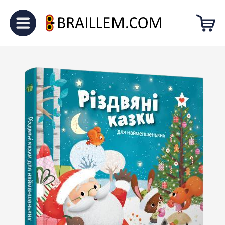
Головна
Для малечі
“Різдвяні
казки для найменшеньких”