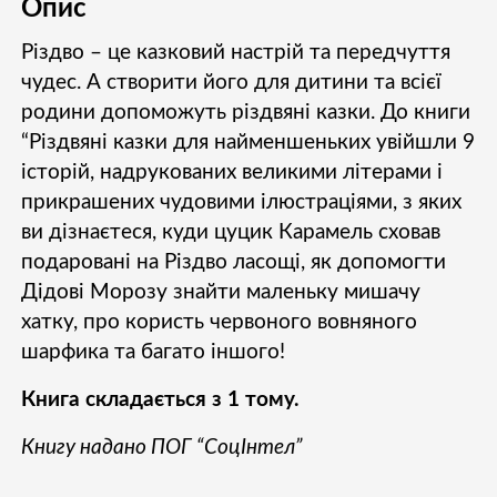
Опис
Різдво – це казковий настрій та передчуття
чудес. А створити його для дитини та всієї
родини допоможуть різдвяні казки. До книги
“Різдвяні казки для найменшеньких увійшли 9
історій, надрукованих великими літерами і
прикрашених чудовими ілюстраціями, з яких
ви дізнаєтеся, куди цуцик Карамель сховав
подаровані на Різдво ласощі, як допомогти
Дідові Морозу знайти маленьку мишачу
хатку, про користь червоного вовняного
шарфика та багато іншого!
Книга складається з 1 тому.
Книгу надано ПОГ “СоцІнтел”