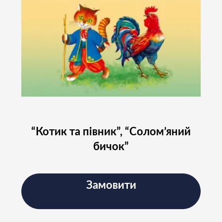
“Котик та півник”, “Солом’яний
бичок”
Замовити