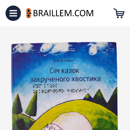
Головна
Для малечі
“Сім казок
закрученого хвостика”