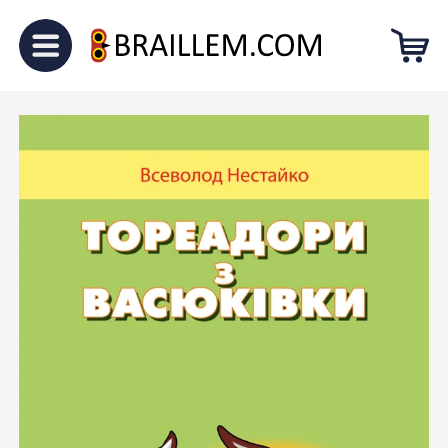
Головна
Для підлітків
“Тореадори з Васюківки”