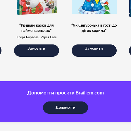
“Різдвяні казки для
“Як Снігуронька в гості до
найменшеньких”
діток ходила”
Клера Бортоле, Мірея Саве
Замовити
Замовити
Допомогти проєкту Braillem.com
Допомогти