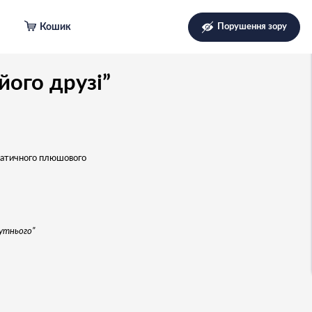
Кошик
Порушення зору
 його друзі”
мпатичного плюшового
утнього”