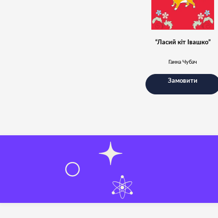
“Ласий кіт Івашко”
Ганна Чубач
Замовити