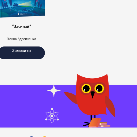
“Засинай”
Галина Вдовиченко
Замовити