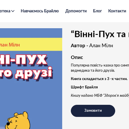
отека
Навчаємось Брайлю
Допомогти
Блог
Контакти
“Вінні-Пух та його друзі”
“Вінні-Пух та
Автор -
Алан Мілн
Опис
Популярна повість-казка про си
ведмедика та його друзів.
Книга складається з 3 -х частин.
Шрифт Брайля
Книгу надано МБФ “Здоров’я майб
Замовити