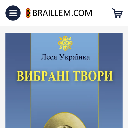
Головна
Для підлітків
“Вибрані
твори”