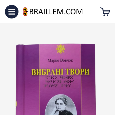
Головна
Без категорії
Вибрані
твори