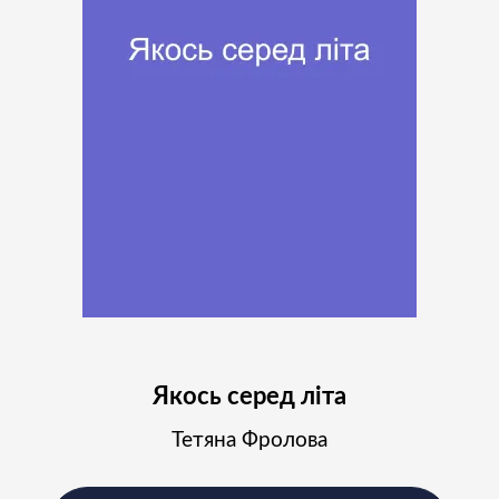
Підпишіться на наш
Instagram і слідкуйте за
новинами проєкту
Підписатись
Якось серед літа
Тетяна Фролова