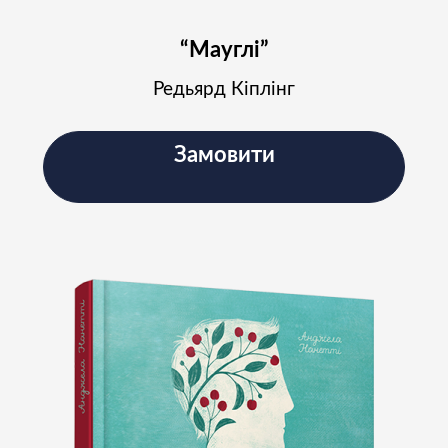
“Мауглі”
Редьярд Кіплінг
Замовити