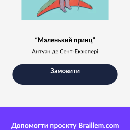
“Маленький принц”
Антуан де Сент-Екзюпері
Замовити
Допомогти проєкту Braillem.com