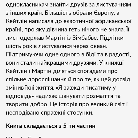
однокласникам знайти друзів за листуванням
з інших країн. Більшість обрали Європу, а
Кейтлін написала до екзотичної африканської
країні, про яку дівчина геть нічого не знала. Її
лист одержав Мартін із Зімбабве. Підлітки
шість років листувалися через океан.
Підтримуючи одне одного в біді та в радості,
вони стали найкращими друзями. У книжці
Кейтлін і Мартін діляться спогадами про
спільне дорослішання й про те, як цей досвід
змінив їхні життя. «Я завжди писатиму у
відповідь» надихає шанувати розмаїття та
творити добро. Це історія про великий світ і
несподівано справжні стосунки.
Книга складається з 5-ти частин