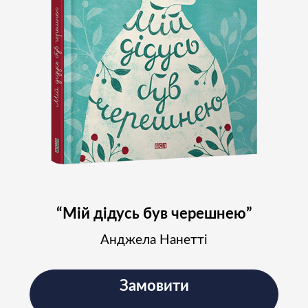
“Мій дідусь був черешнею”
Анджела Нанетті
Замовити