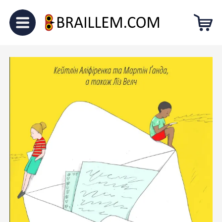
Головна
Для підлітків
“Я
завжди писатиму у відповідь”