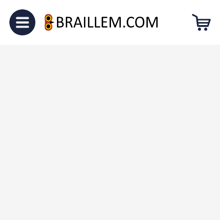
Головна
Для малечі
“12 місяців”
Вересень