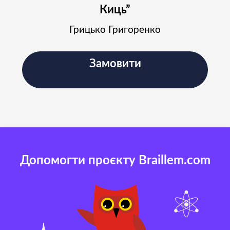
Киць”
Грицько Григоренко
Замовити
Допомогти проєкту Braillem.com