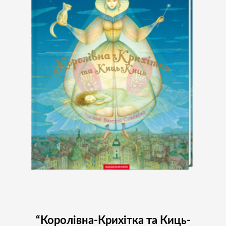
“Королівна-Крихітка та Киць-