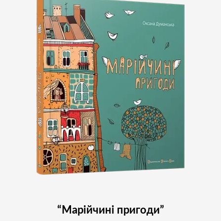
Підпишіться на наш
Instagram і слідкуйте за
новинами проєкту
Підписатись
“Марійчині пригоди”