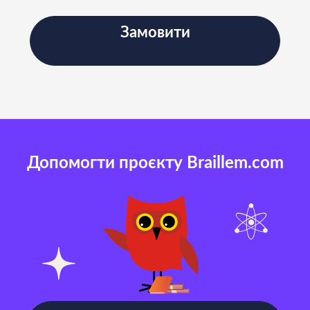
Замовити
Допомогти проєкту Braillem.com