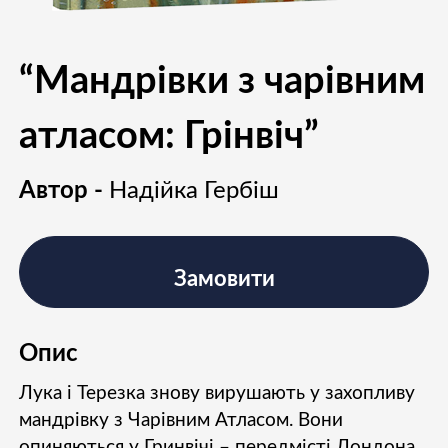
“Мандрівки з чарівним
атласом: Грінвіч”
Автор -
Надійка Гербіш
Замовити
Опис
Лука і Терезка знову вирушають у захопливу
мандрівку з Чарівним Атласом. Вони
опиняються у Гринвічі – передмісті Лондона.