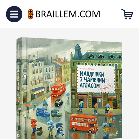
Головна
Для малечі
“Мандрівки
з чарівним атласом: Грінвіч”