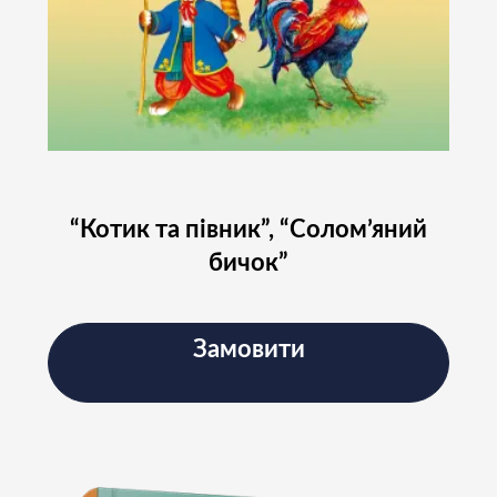
“Котик та півник”, “Солом’яний
бичок”
Замовити