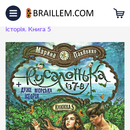
Головна
Для підлітків
Русалонька із 7-В + дуже морська
історія. Книга 5