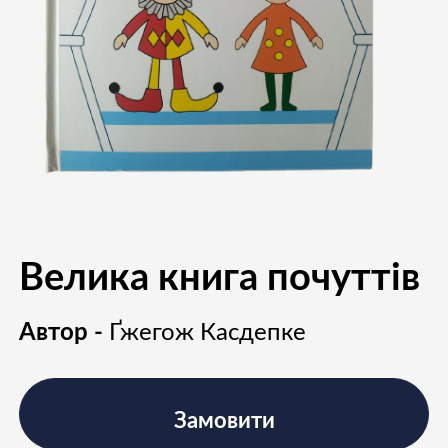
Велика книга почуттів
Автор -
Ґжегож Касдепке
Замовити