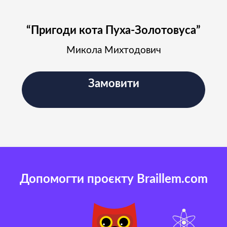
“Пригоди кота Пуха-Золотовуса”
Микола Михтодович
Замовити
Допомогти проєкту Braillem.com