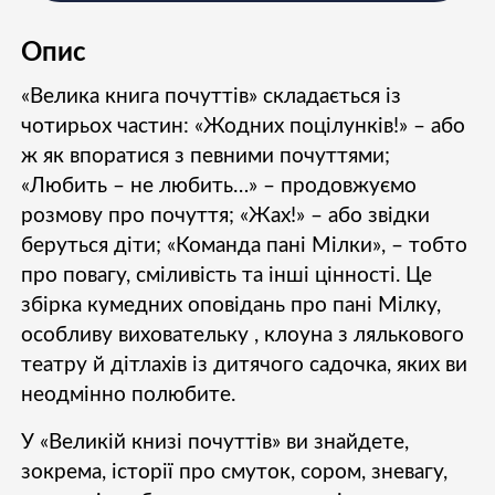
Опис
«Велика книга почуттів» складається із
чотирьох частин: «Жодних поцілунків!» – або
ж як впоратися з певними почуттями;
«Любить – не любить…» – продовжуємо
розмову про почуття; «Жах!» – або звідки
беруться діти; «Команда пані Мілки», – тобто
про повагу, сміливість та інші цінності. Це
збірка кумедних оповідань про пані Мілку,
особливу виховательку , клоуна з лялькового
театру й дітлахів із дитячого садочка, яких ви
неодмінно полюбите.
У «Великій книзі почуттів» ви знайдете,
зокрема, історії про смуток, сором, зневагу,