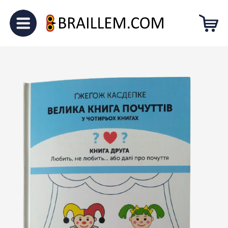
Головна
Без категорії
Велика
книга почуттів