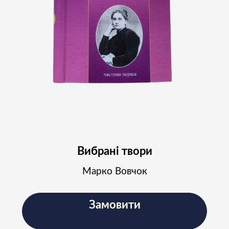
Підпишіться на наш
Instagram і слідкуйте за
новинами проєкту
Підписатись
Вибрані твори
Марко Вовчок
Замовити