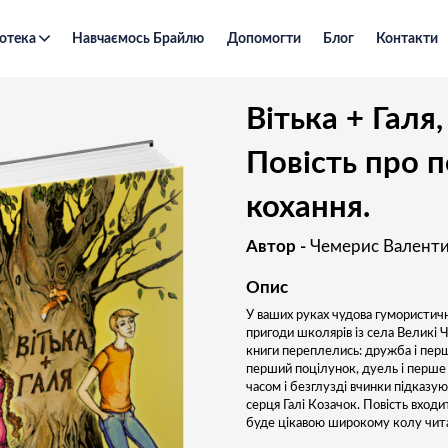
отека
Навчаємось Брайлю
Допомогти
Блог
Контакти
Вітька + Галя, або Повість про перше кохання.
Вітька + Галя,
Повість про 
кохання.
Автор -
Чемерис Валент
Опис
У ваших руках чудова гумористичн
пригоди школярів із села Великі Ча
книги переплелись: дружба і перше
перший поцілунок, дуель і перше п
часом і безглузді вчинки підказу
серця Галі Козачок. Повість входи
буде цікавою широкому колу чита