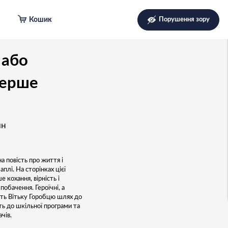
Кошик
Порушення зору
 або
перше
ин
а повість про життя і
плі. На сторінках цієї
 кохання, вірність і
обачення. Героїчні, а
ють Вітьку Горобцю шлях до
ть до шкільної програми та
чів.