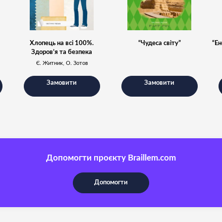
Хлопець на всі 100%.
“Чудеса світу”
“Ен
Здоров’я та безпека
Є. Житник, О. Зотов
Замовити
Замовити
Допомогти проєкту Braillem.com
Допомогти