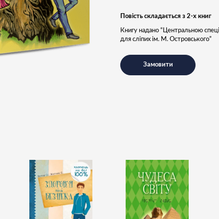
Повість складається з 2-х книг
Книгу надано “Центральною спец
для сліпих ім. М. Островського”
Замовити