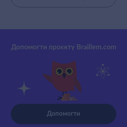
Допомогти проєкту Braillem.com
Допомогти