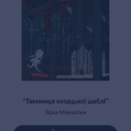
“Таємниця козацької шаблі”
Зірка Мензатюк