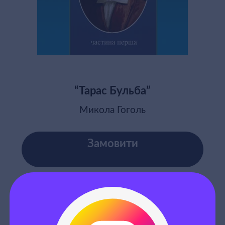
“Тарас Бульба”
Микола Гоголь
Замовити